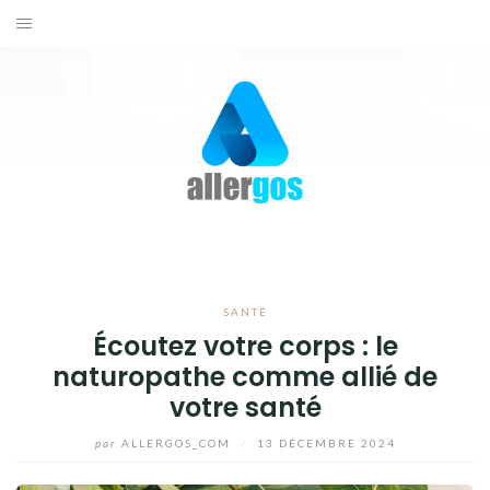
Aller
au
ACTUALITÉS
contenu
SANTÉ
BIEN-ÊTRE
CONSEILS ET ASTUCES
CONTACTEZ-NOUS
SANTÉ
Écoutez votre corps : le
naturopathe comme allié de
votre santé
par
ALLERGOS_COM
/
13 DÉCEMBRE 2024