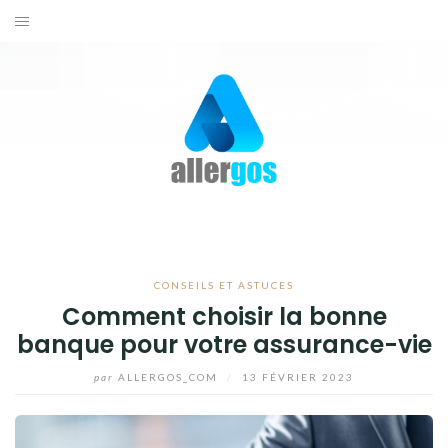
Aller
au
ACTUALITÉS
contenu
SANTÉ
BIEN-ÊTRE
CONSEILS ET ASTUCES
CONTACTEZ-NOUS
CONSEILS ET ASTUCES
Comment choisir la bonne
banque pour votre assurance-vie
par
ALLERGOS_COM
/
13 FÉVRIER 2023