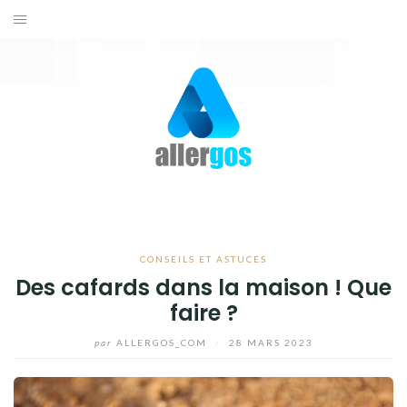
Aller
au
ACTUALITÉS
contenu
SANTÉ
BIEN-ÊTRE
CONSEILS ET ASTUCES
CONTACTEZ-NOUS
CONSEILS ET ASTUCES
Des cafards dans la maison ! Que
faire ?
par
ALLERGOS_COM
/
28 MARS 2023