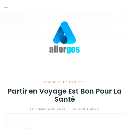
Aller
au
ACTUALITÉS
contenu
SANTÉ
BIEN-ÊTRE
CONSEILS ET ASTUCES
CONTACTEZ-NOUS
CONSEILS ET ASTUCES
Partir en Voyage Est Bon Pour La
Santé
par
ALLERGOS_COM
/
18 AVRIL 2023