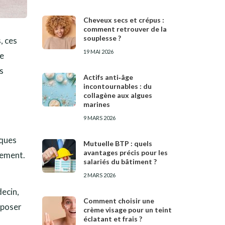
Cheveux secs et crépus :
comment retrouver de la
souplesse ?
, ces
19 MAI 2026
ne
s
Actifs anti‑âge
incontournables : du
collagène aux algues
marines
9 MARS 2026
sques
Mutuelle BTP : quels
avantages précis pour les
lement.
salariés du bâtiment ?
2 MARS 2026
decin,
Comment choisir une
sposer
crème visage pour un teint
éclatant et frais ?