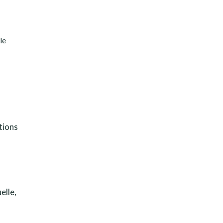
le
ptions
elle,