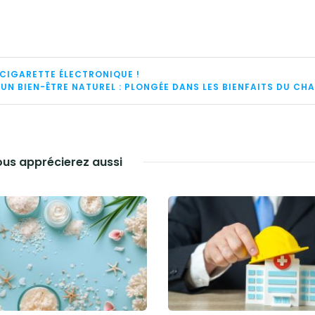
 CIGARETTE ÉLECTRONIQUE !
 UN BIEN-ÊTRE NATUREL : PLONGÉE DANS LES BIENFAITS DU CH
us apprécierez aussi