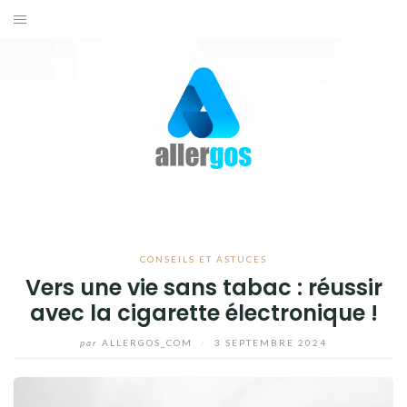
Aller
au
ACTUALITÉS
contenu
SANTÉ
BIEN-ÊTRE
CONSEILS ET ASTUCES
CONTACTEZ-NOUS
CONSEILS ET ASTUCES
Vers une vie sans tabac : réussir
avec la cigarette électronique !
par
ALLERGOS_COM
/
3 SEPTEMBRE 2024