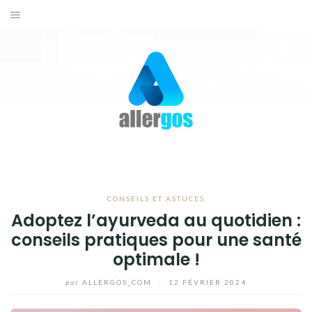
Aller
au
ACTUALITÉS
contenu
SANTÉ
BIEN-ÊTRE
CONSEILS ET ASTUCES
CONTACTEZ-NOUS
CONSEILS ET ASTUCES
Adoptez l’ayurveda au quotidien :
conseils pratiques pour une santé
optimale !
par
ALLERGOS_COM
/
12 FÉVRIER 2024