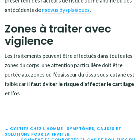
présentent des facteurs de risque de mélanome ou des
antécédents de
naevus dysplasiques
.
Zones à traiter avec
vigilence
Les traitements peuvent être effectués dans toutes les
zones du corps, une attention particulière doit être
portée aux zones où l’épaisseur du tissu sous-cutané est
faible car
il faut éviter le risque d’affecter le cartilage
et l’os
.
NAVIGATION
← CYSTITE CHEZ L’HOMME : SYMPTÔMES, CAUSES ET
SOLUTIONS POUR LA TRAITER
COMMENT SE COMPORTER EN CAS DE DOULEURS DU