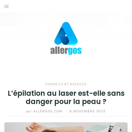
Aller
au
ACTUALITÉS
contenu
SANTÉ
BIEN-ÊTRE
CONSEILS ET ASTUCES
CONTACTEZ-NOUS
CONSEILS ET ASTUCES
L’épilation au laser est-elle sans
danger pour la peau ?
par
ALLERGOS_COM
/
8 NOVEMBRE 2022